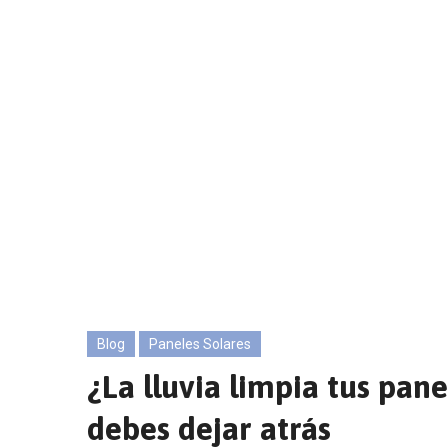
EA Services and Consulting
>
Blog
>
Blog
>
Pane
Blog
Paneles Solares
¿La lluvia limpia tus pan
debes dejar atrás