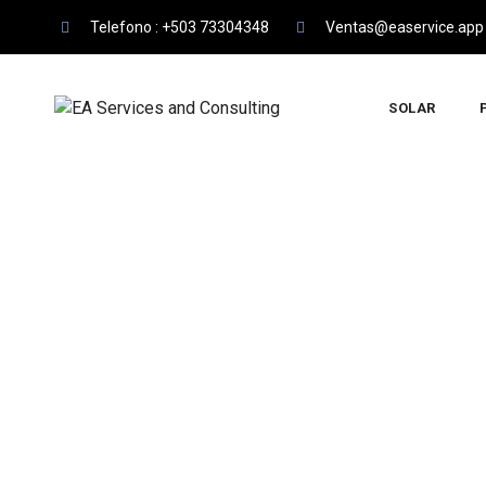
Saltar
Telefono : +503 73304348
Ventas@easervice.app
al
contenido
SOLAR
Blog