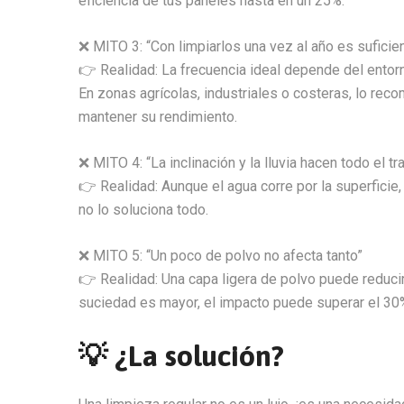
eficiencia de tus paneles hasta en un 25%.
❌ MITO 3: “Con limpiarlos una vez al año es suficie
👉 Realidad: La frecuencia ideal depende del entor
En zonas agrícolas, industriales o costeras, lo re
mantener su rendimiento.
❌ MITO 4: “La inclinación y la lluvia hacen todo el tr
👉 Realidad: Aunque el agua corre por la superfici
no lo soluciona todo.
❌ MITO 5: “Un poco de polvo no afecta tanto”
👉 Realidad: Una capa ligera de polvo puede reducir 
suciedad es mayor, el impacto puede superar el 30
💡 ¿La solución?