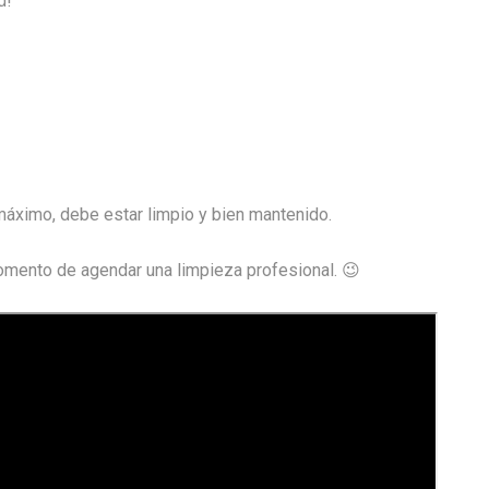
d!
máximo, debe estar limpio y bien mantenido.
mento de agendar una limpieza profesional. 😉