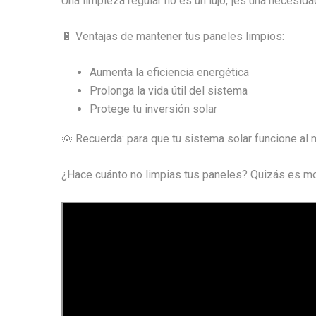
Una limpieza regular no es un lujo, ¡es una necesida
🔋 Ventajas de mantener tus paneles limpios:
Aumenta la eficiencia energética
Prolonga la vida útil del sistema
Protege tu inversión solar
🌞 Recuerda: para que tu sistema solar funcione al 
¿Hace cuánto no limpias tus paneles? Quizás es mo