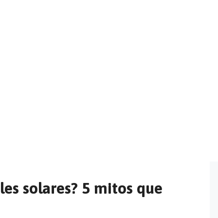
les Solares
>
¿La lluvia limpia tus paneles solares? 5 mitos
eles solares? 5 mitos que