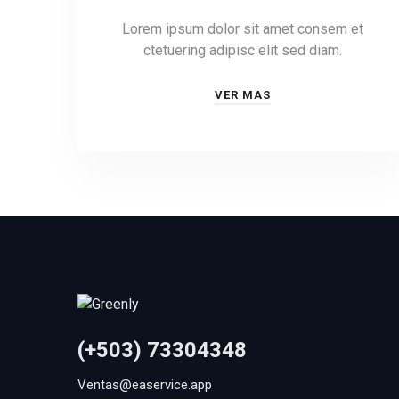
Lorem ipsum dolor sit amet consem et
ctetuering adipisc elit sed diam.
VER MAS
(+503) 73304348
Ventas@easervice.app