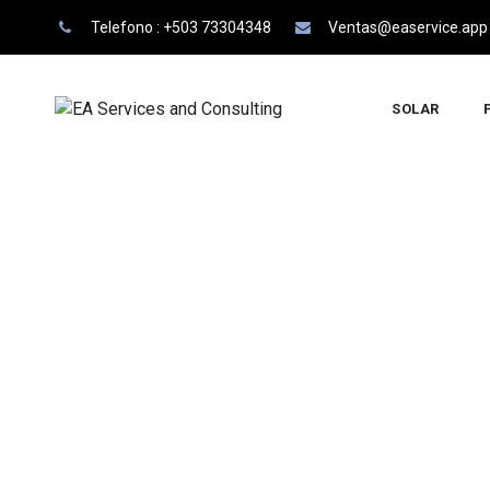
Saltar
Telefono : +503 73304348
Ventas@easervice.app
al
contenido
SOLAR
GPS